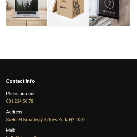
Contact Info
Phone number:
001 234 56 78
Address:
SoHo 94 Broadway St New York, NY 1001
Mail: