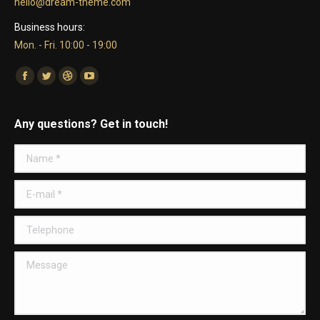
hello@dream-theme.com
Business hours:
Mon. - Fri. 10:00 - 19:00
Find us on:
Facebook
Twitter
Dribbble
YouTube
Any questions? Get in touch!
Name *
E-mail *
Telephone
Message