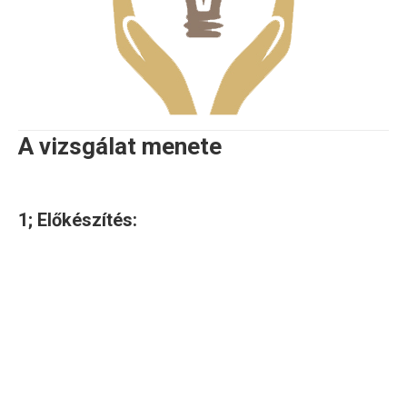
A vizsgálat menete
1; Előkészítés:
Az audit megkezdése előtt ügyfelünk tevékenységének,
szolgáltatásainak megismerésével teljes képet kapunk a
cég működését illetően. Ezt követően elvégezzük az
igényelt szolgáltatás pontos meghatározását, annak
lépéseit, illetve regisztráljuk azon létesítmények adatait,