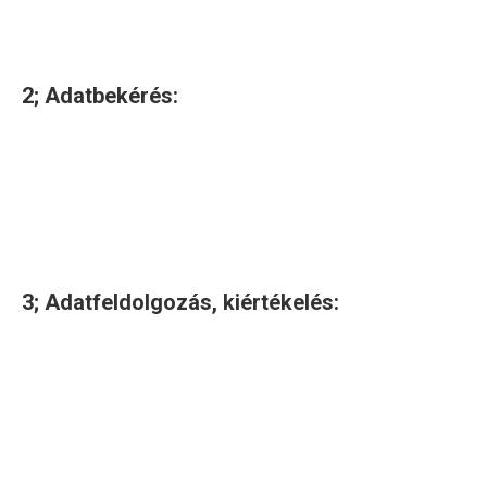
amelyeket vizsgálni fogunk.
2; Adatbekérés:
A helyszíni felmérést megelőzően telefonos, illetve
elektronikus kapcsolatfelvétel segítségével bekérjük
azokat a szükséges információkat, adatokat, amelyek
elengedhetetlenek a helyszíni vizsgálat elvégzéséhez.
3; Adatfeldolgozás, kiértékelés:
A helyszíni vizsgálat és a rendelkezésre álló
dokumentumok alapján a következő pontok
figyelembevételével kiértékeljük a feltárt észrevételeket: