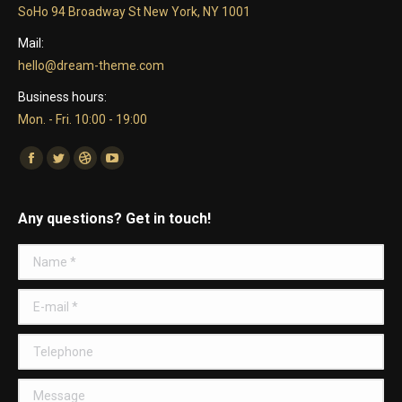
SoHo 94 Broadway St New York, NY 1001
Mail:
hello@dream-theme.com
Business hours:
Mon. - Fri. 10:00 - 19:00
Find us on:
Facebook
Twitter
Dribbble
YouTube
Any questions? Get in touch!
Name *
E-mail *
Telephone
Message