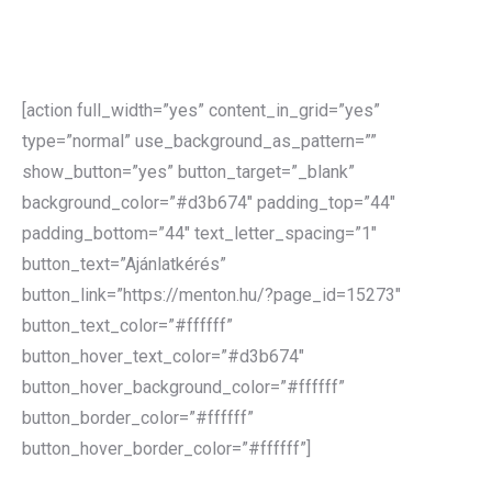
aktuális állapotát, majd a gazdaságosabb működésre
vonatkozóan bemutatjuk a cég számára elérhető energia-
és költséghatékony innovatív megoldásokat.
[action full_width=”yes” content_in_grid=”yes”
type=”normal” use_background_as_pattern=””
show_button=”yes” button_target=”_blank”
background_color=”#d3b674″ padding_top=”44″
padding_bottom=”44″ text_letter_spacing=”1″
button_text=”Ajánlatkérés”
button_link=”https://menton.hu/?page_id=15273″
button_text_color=”#ffffff”
button_hover_text_color=”#d3b674″
button_hover_background_color=”#ffffff”
button_border_color=”#ffffff”
button_hover_border_color=”#ffffff”]