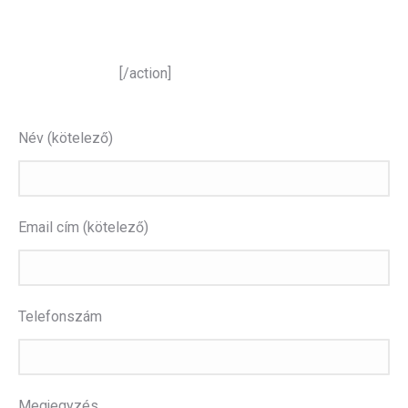
Szolgáltatásaink felkeltették
figyelmét?
Kérjen ajánlatot!
[/action]
Név (kötelező)
Email cím (kötelező)
Telefonszám
Megjegyzés