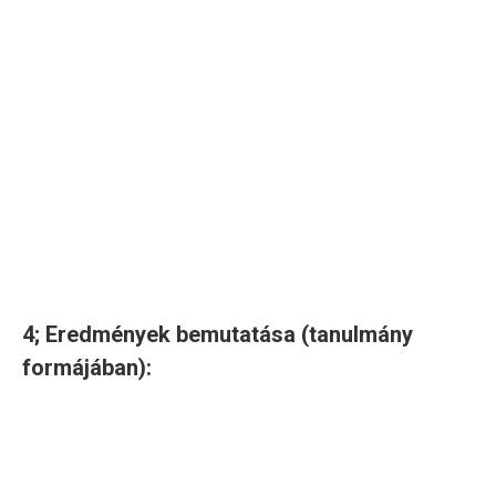
a projektek finanszírozásának bemutatása, a javaslatok
és a várható eredmények összegzése,
a meglévő mérési adatok és/vagy az újonnan telepített
mérők adatainak elemzése,
a szervezet fogyasztói szokásainak
megváltoztatására irányuló célok lefektetése,
meglévő almérőrendszer közös web-es platformra
való illesztése,
monitoring rendszer beüzemelése
4; Eredmények bemutatása (tanulmány
formájában):
A vizsgálat és annak részét képező információk alapján
bemutatjuk a vizsgált telephely, illetve létesítmények