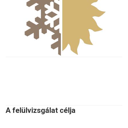
Az energetikai felülvizsgálat egy olyan eljárási- és
dokumentációs ellenőrzési módszer alapján
kiállított dokumentáció, amely a jelenleg érvényes
jogszabályok szerint megfelelést nyújt a hőtermelő
és légkondicionáló berendezések energetikai állapotáról
és javaslatot tesz a hatékonyság növelési lehetőségekre
A felülvizsgálat célja
Jogszabályi megfelelés biztosítása