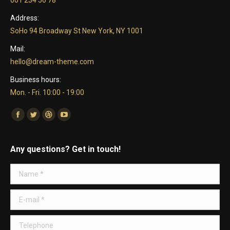
Address:
SoHo 94 Broadway St New York, NY 1001
Mail:
hello@dream-theme.com
Business hours:
Mon. - Fri. 10:00 - 19:00
Find us on:
Facebook
Twitter
Dribbble
YouTube
Any questions? Get in touch!
Name *
E-mail *
Telephone