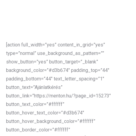
Csökkenti az épületek energiafelhasználását, mellyel
nő az energiahatékonyság
A felülvizsgálat elvégzése rámutathat a vállalatoknál
hiányzó hatósági eljárásokra, tanúsítások hiányára vagy
akár irreális energia felhasználásra.
[action full_width=”yes” content_in_grid=”yes”
type=”normal” use_background_as_pattern=””
show_button=”yes” button_target=”_blank”
background_color=”#d3b674″ padding_top=”44″
padding_bottom=”44″ text_letter_spacing=”1″
button_text=”Ajánlatkérés”
button_link=”https://menton.hu/?page_id=15273″
button_text_color=”#ffffff”
button_hover_text_color=”#d3b674″
button_hover_background_color=”#ffffff”
button_border_color=”#ffffff”