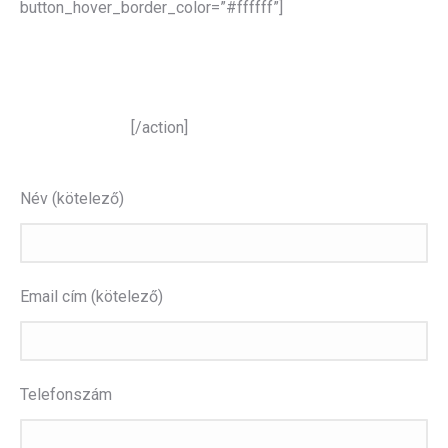
button_hover_border_color=”#ffffff”]
Szolgáltatásaink felkeltették
figyelmét?
Kérjen ajánlatot!
[/action]
Név (kötelező)
Email cím (kötelező)
Telefonszám