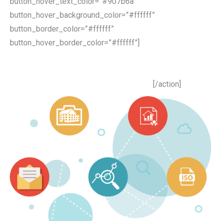
button_hover_text_color=”#907b6a”
button_hover_background_color=”#ffffff”
button_border_color=”#ffffff”
button_hover_border_color=”#ffffff”]
Felkeltettük érdeklődését
Vegye fel munkatársainkkal a kapcsolatot
[/action]