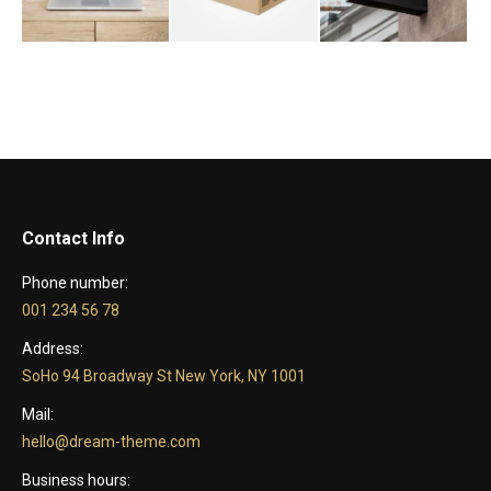
Contact Info
Phone number:
001 234 56 78
Address:
SoHo 94 Broadway St New York, NY 1001
Mail:
hello@dream-theme.com
Business hours: