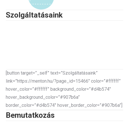
Szolgáltatásaink
Ügyfeleink bizalmát és elégedettségét versenyképes
ajánlatainkkal, megbízható és magas színvonalú, átlátható
szolgáltatásokkal kívánjuk folyamatosan fenntartani.
Célunk, hogy ügyfeleink elvárásaihoz igazodva,
folyamatosan bővülő termékpalettánkkal hozzájáruljunk
ügyfeleink igényeinek kielégítéséhez.
[button target=”_self” text=”Szolgáltatásaink”
link=”https://menton.hu/?page_id=15466″ color=”#ffffff”
hover_color=”#ffffff” background_color=”#d4b574″
hover_background_color=”#907b6a”
border_color=”#d4b574″ hover_border_color=”#907b6a”]
Bemutatkozás
A Menton Energy Group Kft. (régi nevén Flashman Kft.)