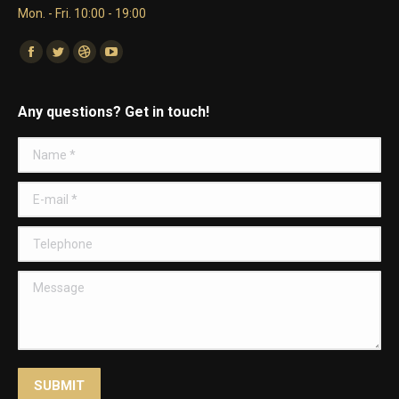
Mon. - Fri. 10:00 - 19:00
Find us on:
Facebook
Twitter
Dribbble
YouTube
Any questions? Get in touch!
Name *
E-mail *
Telephone
Message
SUBMIT