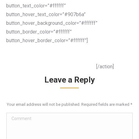
button_text_color=”#ffffff”
button_hover_text_color=”#907b6a”
button_hover_background_color=”#ffffff”
button_border_color=”#ffffff”
button_hover_border_color=”#ffffff”]
Felkeltettük érdeklődését
Vegye fel munkatársainkkal a kapcsolatot
[/action]
Leave a Reply
Your email address will not be published. Required fields are marked
*
Comment