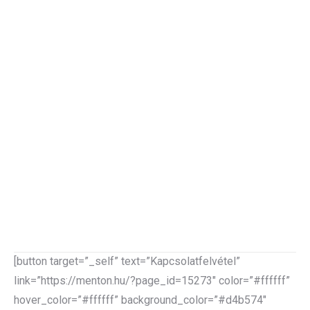
1998 óta jelen van a hazai piacon. Jelenleg több mint 800
elégedett ügyféllel, több éves energetikai tapasztalattal
rendelkező szakembereink segítik mind a konkrét igények
megvalósítását, mind pedig magas színvonalú
tanácsadással, ügyfeleink számára elérhető legjobb
műszaki megoldás kiválasztását.
Cégünk az ország egész területén jelen van, ez által
teljeskörű szolgáltatást nyújt partnereinek.
Főbb céljaink között szerepel a folyamatos
továbbfejlődés, amely nem csak az energiapiaci, műszaki
igények változását követi, hanem az EU-s irányelvek
alapján változó jogszabályi környezet megismerésében is
szakszerű támogatást nyújtunk ügyfeleinknek.
[button target=”_self” text=”Kapcsolatfelvétel”
link=”https://menton.hu/?page_id=15273″ color=”#ffffff”
hover_color=”#ffffff” background_color=”#d4b574″