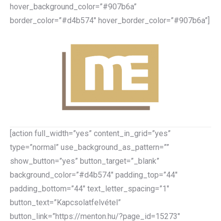
hover_background_color=”#907b6a”
border_color=”#d4b574″ hover_border_color=”#907b6a”]
[action full_width=”yes” content_in_grid=”yes”
type=”normal” use_background_as_pattern=””
show_button=”yes” button_target=”_blank”
background_color=”#d4b574″ padding_top=”44″
padding_bottom=”44″ text_letter_spacing=”1″
button_text=”Kapcsolatfelvétel”
button_link=”https://menton.hu/?page_id=15273″