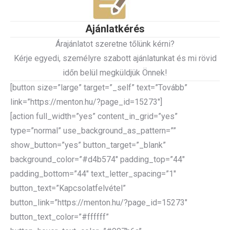
Ajánlatkérés
Árajánlatot szeretne tőlünk kérni?
Kérje egyedi, személyre szabott ajánlatunkat és mi rövid
időn belül megküldjük Önnek!
[button size=”large” target=”_self” text=”Tovább”
link=”https://menton.hu/?page_id=15273″]
[action full_width=”yes” content_in_grid=”yes”
type=”normal” use_background_as_pattern=””
show_button=”yes” button_target=”_blank”
background_color=”#d4b574″ padding_top=”44″
padding_bottom=”44″ text_letter_spacing=”1″
button_text=”Kapcsolatfelvétel”
button_link=”https://menton.hu/?page_id=15273″
button_text_color=”#ffffff”