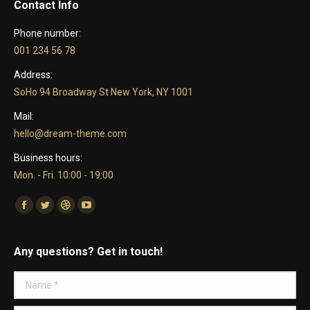
Contact Info
Phone number:
001 234 56 78
Address:
SoHo 94 Broadway St New York, NY 1001
Mail:
hello@dream-theme.com
Business hours:
Mon. - Fri. 10:00 - 19:00
Find us on:
Facebook
Twitter
Dribbble
YouTube
Any questions? Get in touch!
Name *