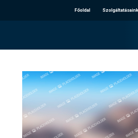
Főoldal
Szolgáltatásain